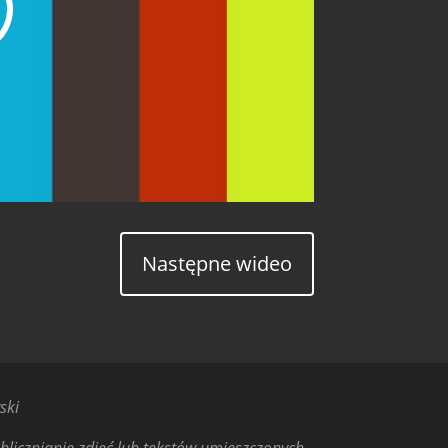
Następne wideo
ski