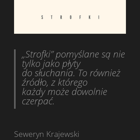
„Strofki” pomyślane są nie
tylko jako płyty
do słuchania. To również
źródło, z którego
każdy może dowolnie
czerpać.
Seweryn Krajewski