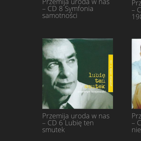
Przemija uroda w nas
Pr
– CD 8 Symfonia
– 
samotności
19
Przemija uroda w nas
Pr
– CD 6 Lubię ten
– 
smutek
ni