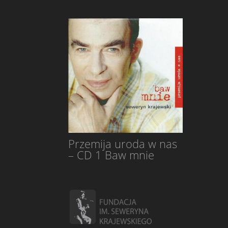
Przemija uroda w nas
– CD 1 Baw mnie