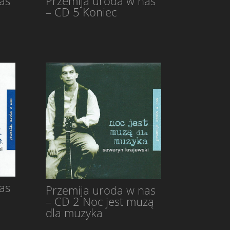
as
Przemija uroda w nas
– CD 5 Koniec
as
Przemija uroda w nas
– CD 2 Noc jest muzą
dla muzyka