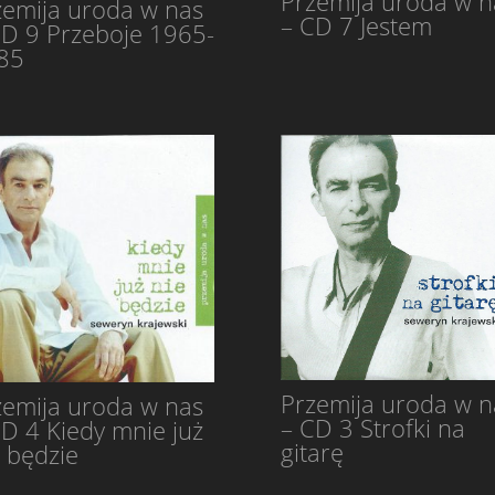
Przemija uroda w n
zemija uroda w nas
– CD 7 Jestem
CD 9 Przeboje 1965-
85
Przemija uroda w n
zemija uroda w nas
– CD 3 Strofki na
CD 4 Kiedy mnie już
gitarę
e będzie