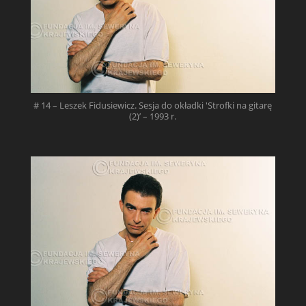
# 14 – Leszek Fidusiewicz. Sesja do okładki 'Strofki na gitarę
(2)’ – 1993 r.