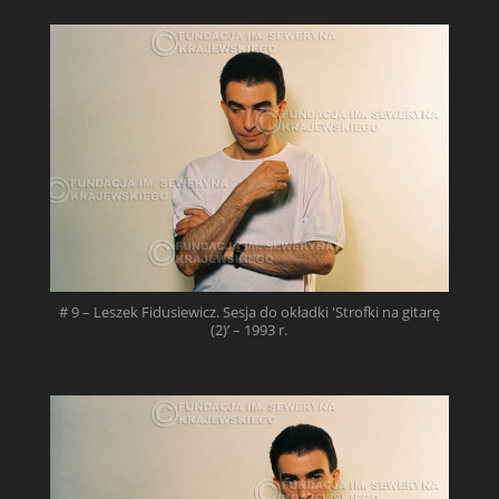
# 9 – Leszek Fidusiewicz. Sesja do okładki 'Strofki na gitarę
(2)’ – 1993 r.