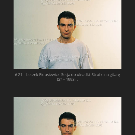
# 21 – Leszek Fidusiewicz. Sesja do okładki 'Strofki na gitarę
(2)’ – 1993 r.