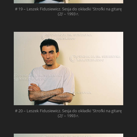
# 19 – Leszek Fidusiewicz. Sesja do okładki 'Strofki na gitarę
(2)’ – 1993 r.
# 20 – Leszek Fidusiewicz. Sesja do okładki 'Strofki na gitarę
(2)’ – 1993 r.