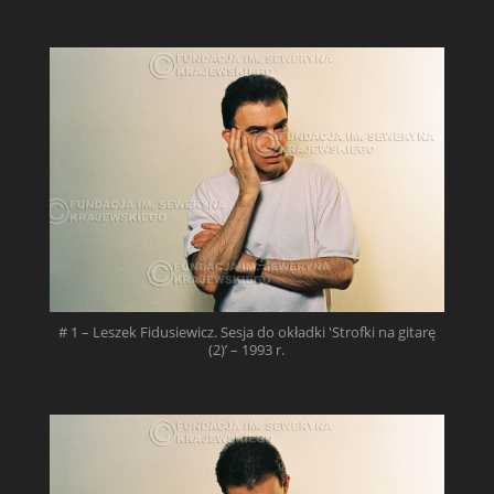
# 1 – Leszek Fidusiewicz. Sesja do okładki 'Strofki na gitarę
(2)’ – 1993 r.