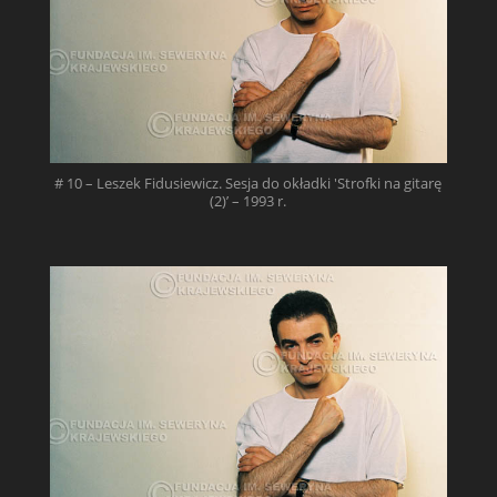
# 10 – Leszek Fidusiewicz. Sesja do okładki 'Strofki na gitarę
(2)’ – 1993 r.