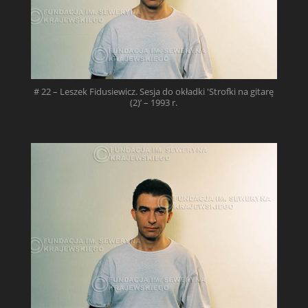
# 22 – Leszek Fidusiewicz. Sesja do okładki 'Strofki na gitarę
(2)’ – 1993 r.