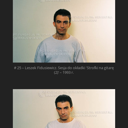
# 25 – Leszek Fidusiewicz. Sesja do okładki 'Strofki na gitarę
(2)’ – 1993 r.