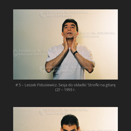
# 5 – Leszek Fidusiewicz. Sesja do okładki 'Strofki na gitarę
(2)’ – 1993 r.