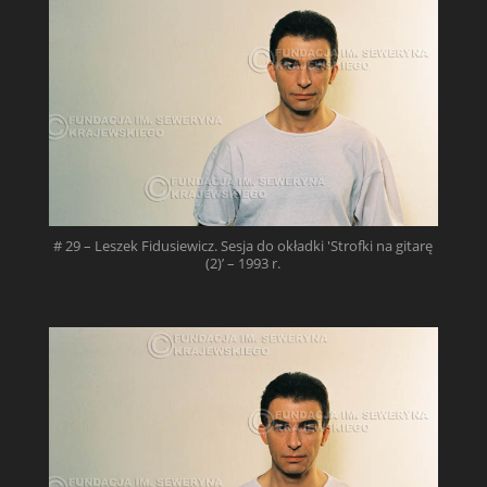
# 29 – Leszek Fidusiewicz. Sesja do okładki 'Strofki na gitarę
(2)’ – 1993 r.