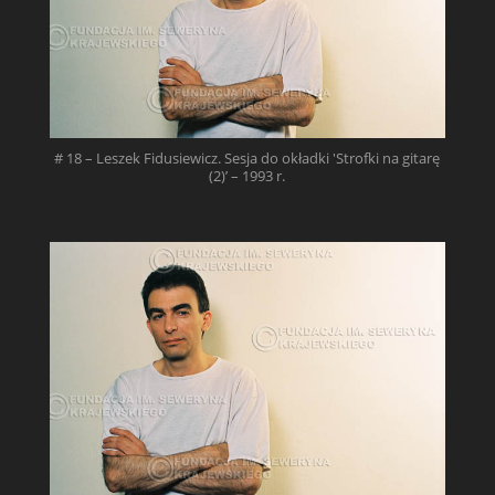
# 18 – Leszek Fidusiewicz. Sesja do okładki 'Strofki na gitarę
(2)’ – 1993 r.