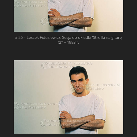
# 26 – Leszek Fidusiewicz. Sesja do okładki 'Strofki na gitarę
(2)’ – 1993 r.