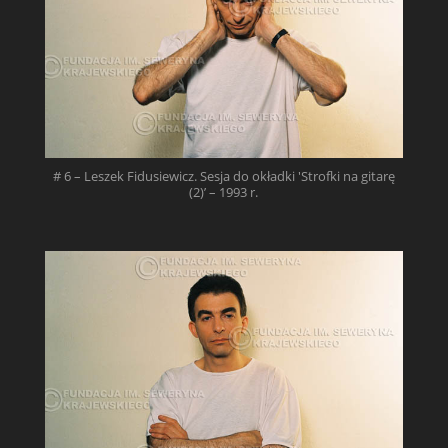
# 6 – Leszek Fidusiewicz. Sesja do okładki 'Strofki na gitarę
(2)’ – 1993 r.