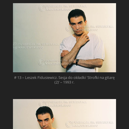
# 13 – Leszek Fidusiewicz. Sesja do okładki 'Strofki na gitarę
(2)’ – 1993 r.