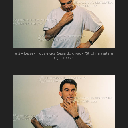
# 2 – Leszek Fidusiewicz. Sesja do okładki 'Strofki na gitarę
(2)’ – 1993 r.