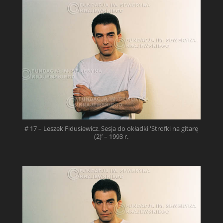
# 17 – Leszek Fidusiewicz. Sesja do okładki 'Strofki na gitarę
(2)’ – 1993 r.