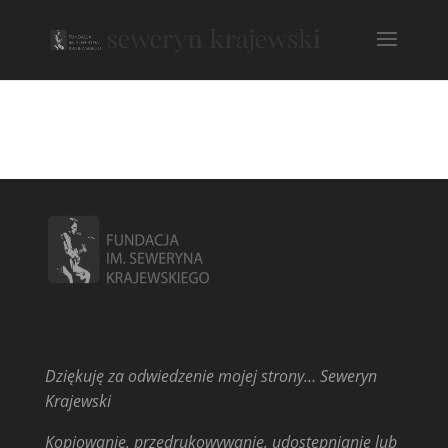
Dziękuję za odwiedzenie mojej strony… Seweryn
Krajewski
Kopiowanie, przedrukowywanie, udostępnianie lub