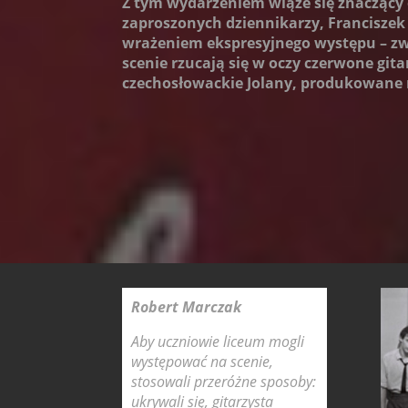
Z tym wydarzeniem wiąże się znaczący 
zaproszonych dziennikarzy, Franciszek
wrażeniem ekspresyjnego występu – zw
scenie rzucają się w oczy czerwone gita
czechosłowackie Jolany, produkowane n
Robert Marczak
Aby uczniowie liceum mogli
występować na scenie,
stosowali przeróżne sposoby:
ukrywali się, gitarzysta