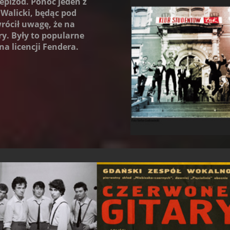
epizod. Ponoć jeden z
 Walicki, będąc pod
rócił uwagę, że na
ry. Były to popularne
a licencji Fendera.