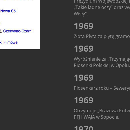
Prezydium Wojewódzkiej 
„Takie ładne oczy” oraz w
Wisły”.
1969
Złota Płyta za płytę gram
1969
Wyróżnienie za „Trzymając
Piosenki Polskiej w Opolu.
1969
Piosenkarz roku – Seweryn
1969
Otrzymuje „Brązową Kotwic
PFJ i WAJA w Sopocie.
1970