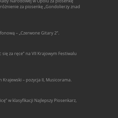
Rady Narodowej w Opolu za piosenkę
yróżnienie za piosenkę „Gondolierzy znad
ofonową – „Czerwone Gitary 2”.
 się za ręce” na VII Krajowym Festiwalu
 Krajewski – pozycja II, Musicorama.
ę” w klasyfikacji Najlepszy Piosenkarz,