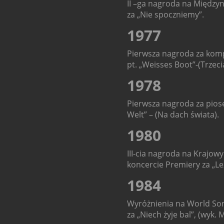
II –ga nagroda na Między
za „Nie spoczniemy”.
1977
Pierwsza nagroda za komp
pt. „Weisses Boot”-(Trzeci
1978
Pierwsza nagroda za pios
Welt” – (Na dach świata).
1980
III-cia nagroda na Krajowy
koncercie Premiery za „Le
1984
Wyróżnienia na World Song
za „Niech żyje bal”, (wyk.