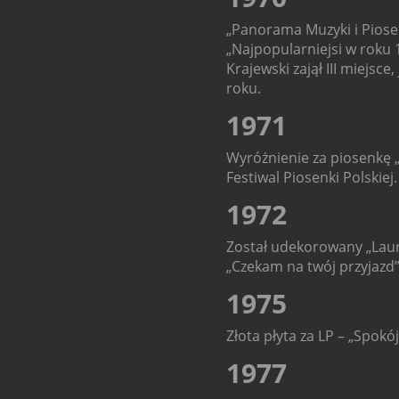
„Panorama Muzyki i Piosenk
„Najpopularniejsi w roku 
Krajewski zajął III miejsc
roku.
1971
Wyróżnienie za piosenkę „
Festiwal Piosenki Polskiej.
1972
Został udekorowany „Laur
„Czekam na twój przyjazd
1975
Złota płyta za LP – „Spokój
1977