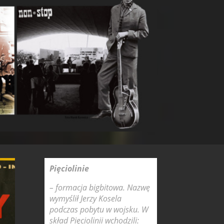
Pięciolinie
– formacja bigbitowa. Nazwę
wymyślił Jerzy Kosela
podczas pobytu w wojsku. W
skład Pięciolinii wchodzili: