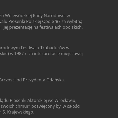
go Wojewódzkiej Rady Narodowej w
lu Piosenki Polskiej Opole ’87 za wybitną
 jej prezentację na festiwalach opolskich.
narodowym Festiwalu Trubadurów w
kie) w 1987 r. za interpretację miejscowej
wórczosci od Prezydenta Gdańska.
lądu Piosenki Aktorskiej we Wrocławiu,
ę swoich chmur” poświęcony był w całości
S. Krajewskiego.