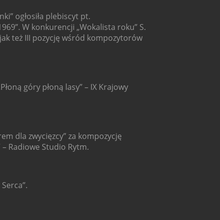
i” ogłosiła plebiscyt pt.
1969”. W konkurencji „Wokalista roku” S.
e, jak też III pozycję wśród kompozytorów
Płoną góry płoną lasy” – IX Krajowy
em dla zwycięzcy” za kompozycję
” – Radiowe Studio Rytm.
 Serca”.