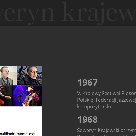
1967
V. Krajowy Festiwal Piose
Polskiej Federacji Jazzowe
kompozytorski.
1968
Seweryn Krajewski otrzy