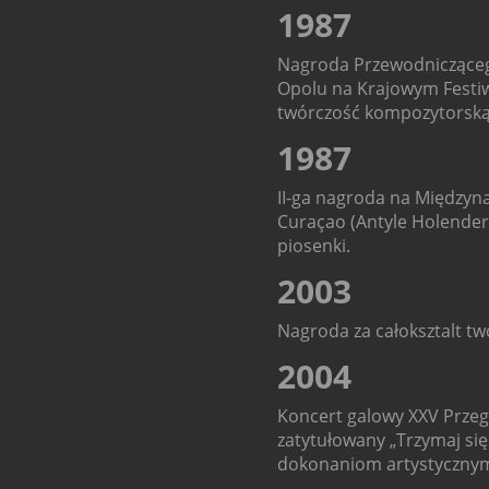
1987
Nagroda Przewodniczące
Opolu na Krajowym Festiwa
twórczość kompozytorską i
1987
II-ga nagroda na Między
Curaçao (Antyle Holenders
piosenki.
2003
Nagroda za całoksztalt t
2004
Koncert galowy XXV Przeg
zatytułowany „Trzymaj si
dokonaniom artystycznym 