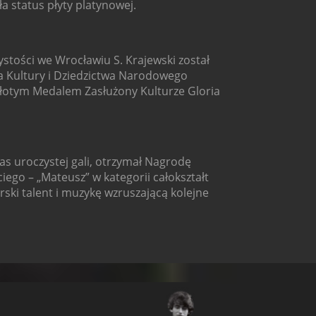
ła status płyty platynowej.
stości we Wrocławiu S. Krajewski został
a Kultury i Dziedzictwa Narodowego
łotym Medalem Zasłużony Kulturze Gloria
as uroczystej gali, otrzymał Nagrodę
go – „Mateusz” w kategorii całokształt
ski talent i muzykę wzruszającą kolejne