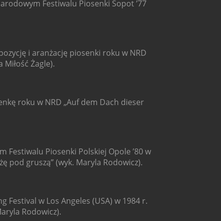
narodowym Festiwalu Piosenki Sopot ’77
ozycję i aranżację piosenki roku w NRD
a Miłość Żagle).
enkę roku w NRD „Auf dem Dach dieser
m Festiwalu Piosenki Polskiej Opole ’80 w
żę pod gruszą” (wyk. Maryla Rodowicz).
 Festival w Los Angeles (USA) w 1984 r.
 Maryla Rodowicz).