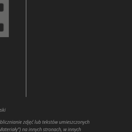
ski
licznianie zdjęć lub tekstów umieszczonych
Materiały”) na innych stronach, w innych