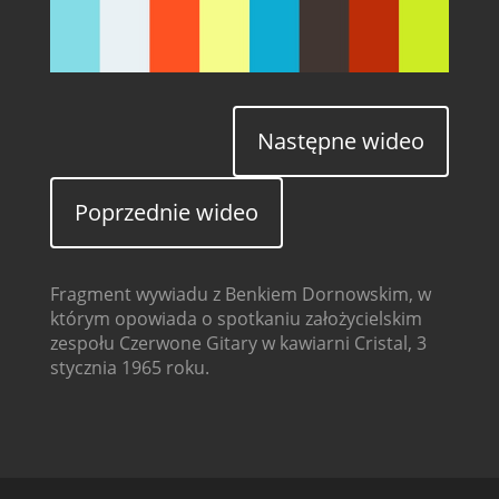
Następne wideo
Poprzednie wideo
Fragment wywiadu z Benkiem Dornowskim, w
którym opowiada o spotkaniu założycielskim
zespołu Czerwone Gitary w kawiarni Cristal, 3
stycznia 1965 roku.