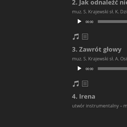
2. Jak odnaleźć n
muz. S. Krajewski sł. K. Dz
Odtwarzacz
00:00
plików
dźwiękowych
nuty
txt
3. Zawrót głowy
muz. S. Krajewski sł. A. Os
Odtwarzacz
00:00
plików
dźwiękowych
nuty
txt
4. Irena
utwór instrumentalny – m