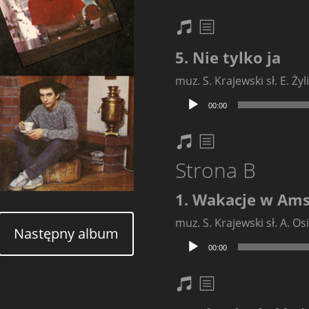
dźwiękowych
nuty
txt
5. Nie tylko ja
muz. S. Krajewski sł. E. Żyl
Odtwarzacz
00:00
plików
dźwiękowych
nuty
txt
Strona B
1. Wakacje w Am
muz. S. Krajewski sł. A. Os
Następny album
Odtwarzacz
00:00
plików
dźwiękowych
nuty
txt