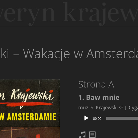
ki – Wakacje w Amster
Strona A
1. Baw mnie
muz. S. Krajewski sł. J. Cy
Odtwarzacz
00:00
plików
dźwiękowych
nuty
txt