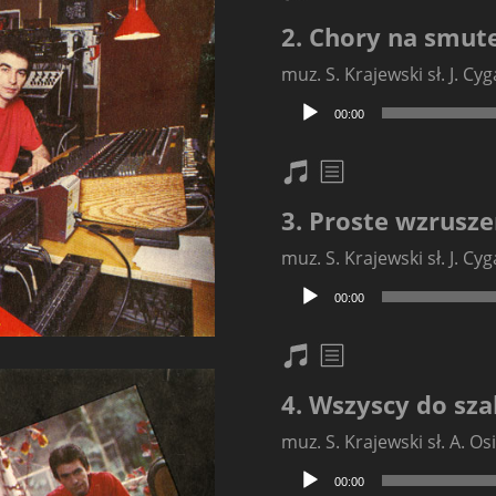
2. Chory na smut
muz. S. Krajewski sł. J. Cy
Odtwarzacz
00:00
plików
dźwiękowych
nuty
txt
3. Proste wzrusze
muz. S. Krajewski sł. J. Cy
Odtwarzacz
00:00
plików
dźwiękowych
nuty
txt
4. Wszyscy do sza
muz. S. Krajewski sł. A. Os
Odtwarzacz
00:00
plików