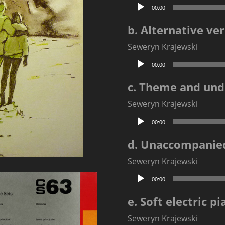
Odtwarzacz
00:00
plików
dźwiękowych
b. Alternative ve
Seweryn Krajewski
Odtwarzacz
00:00
plików
dźwiękowych
c. Theme and und
Seweryn Krajewski
Odtwarzacz
00:00
plików
dźwiękowych
d. Unaccompanied
Seweryn Krajewski
Odtwarzacz
00:00
plików
dźwiękowych
e. Soft electric p
Seweryn Krajewski