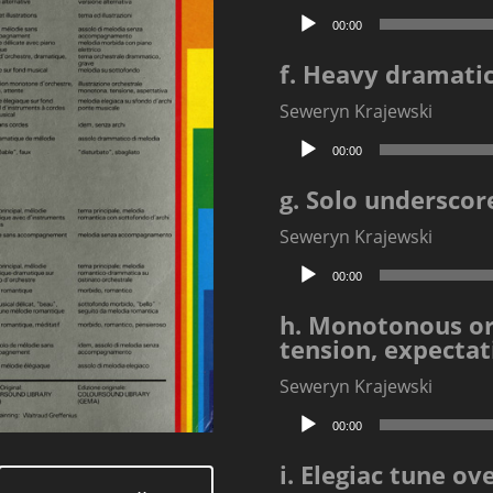
Odtwarzacz
00:00
plików
dźwiękowych
f. Heavy dramati
Seweryn Krajewski
Odtwarzacz
00:00
plików
dźwiękowych
g. Solo underscor
Seweryn Krajewski
Odtwarzacz
00:00
plików
dźwiękowych
h. Monotonous orc
tension, expectat
Seweryn Krajewski
Odtwarzacz
00:00
plików
dźwiękowych
i. Elegiac tune ov