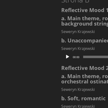
Reflective Mood 
a. Main theme, r
background strin
Seweryn Krajewski
b. Unaccompanie
Seweryn Krajewski
Odtwarzacz
00:00
plików
dźwiękowych
Reflective Mood 
a. Main theme, r
orchestral ostina
Seweryn Krajewski
b. Soft, romantic
Seweryn Krajewski