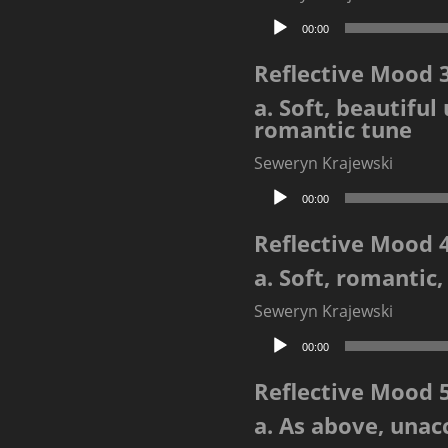
Odtwarzacz
00:00
plików
dźwiękowych
Reflective Mood 
a. Soft, beautiful
romantic tune
Seweryn Krajewski
Odtwarzacz
00:00
plików
dźwiękowych
Reflective Mood 
a. Soft, romantic,
Seweryn Krajewski
Odtwarzacz
00:00
plików
dźwiękowych
Reflective Mood 
a. As above, una