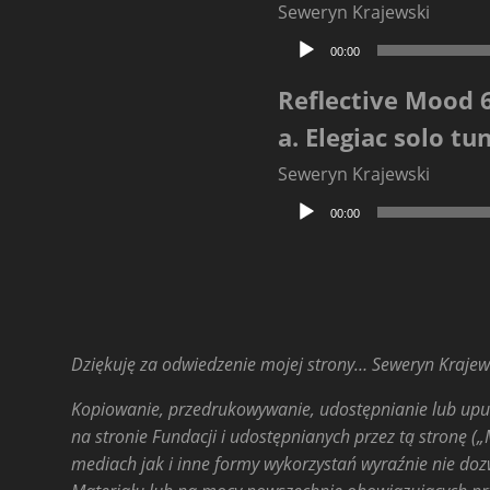
Seweryn Krajewski
Odtwarzacz
00:00
plików
dźwiękowych
Reflective Mood 
a. Elegiac solo tu
Seweryn Krajewski
Odtwarzacz
00:00
plików
dźwiękowych
Dziękuję za odwiedzenie mojej strony… Seweryn Krajew
Kopiowanie, przedrukowywanie, udostępnianie lub upub
na stronie Fundacji i udostępnianych przez tą stronę („
mediach jak i inne formy wykorzystań wyraźnie nie doz