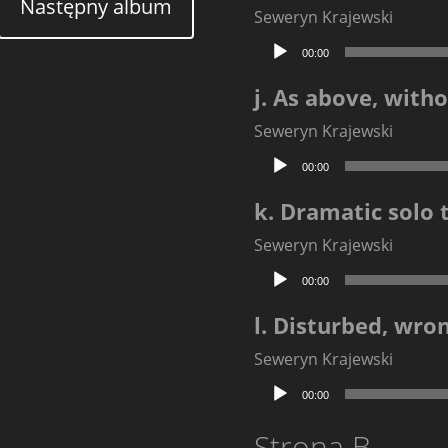
Następny album
Seweryn Krajewski
Odtwarzacz
00:00
plików
dźwiękowych
j. As above, witho
Seweryn Krajewski
Odtwarzacz
00:00
plików
dźwiękowych
k. Dramatic solo 
Seweryn Krajewski
Odtwarzacz
00:00
plików
dźwiękowych
l. Disturbed, wro
Seweryn Krajewski
Odtwarzacz
00:00
plików
dźwiękowych
Strona B