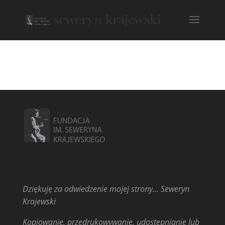
Dziękuję za odwiedzenie mojej strony… Seweryn
Krajewski
Kopiowanie, przedrukowywanie, udostępnianie lub