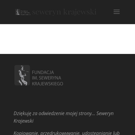
Dziękuję za odwiedzenie mojej strony… Seweryn
Krajewski
Kopiowanie, przedrukowywanie, udostępnianie lub