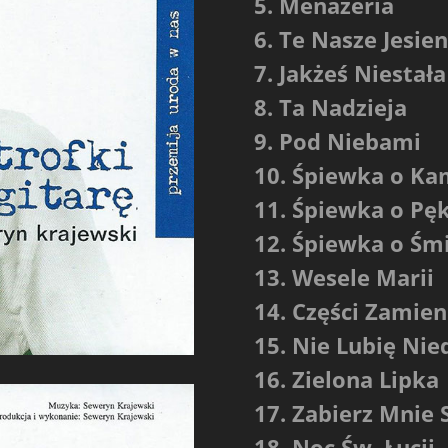
5. Menażeria
6. Te Nasze Jesien
7. Jakżeś Niestała
8. Ta Nadzieja
9. Pod Niebami
10. Śpiewka o K
11. Śpiewka o Pę
12. Śpiewka o Śmi
13. Wesele Marii
14. Części Zamie
15. Nie Lubię Nie
16. Zielona Lipka
17. Zabierz Mnie 
18. Noc Św. Łucji