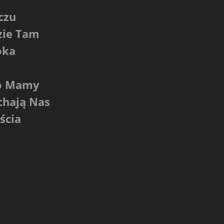
czu
zie Tam
oka
do Mamy
chają Nas
ścia