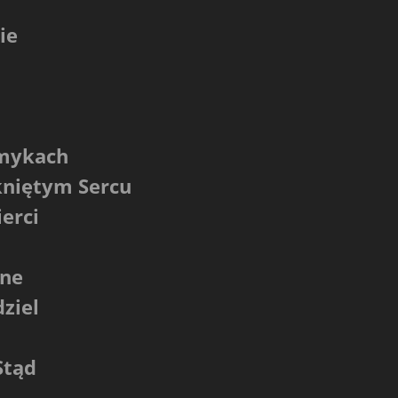
ie
amykach
kniętym Sercu
erci
nne
dziel
Stąd