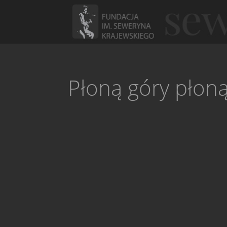
Płoną góry płoną 