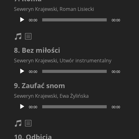
Seweryn Krajewski, Roman Lisiecki
Odtwarzacz
00:00
00:00
plików
dźwiękowych
nuty
txt
8. Bez miłości
Seweryn Krajewski, Utwór instrumentalny
Odtwarzacz
00:00
00:00
plików
dźwiękowych
9. Zaufać snom
Seweryn Krajewski, Ewa Żylińska
Odtwarzacz
00:00
00:00
plików
dźwiękowych
nuty
txt
10. Odbicia