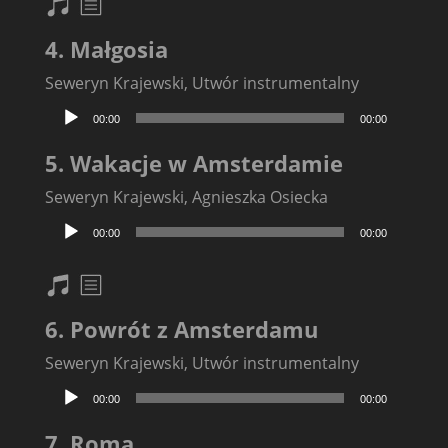
nuty
txt
4. Małgosia
Seweryn Krajewski, Utwór instrumentalny
Odtwarzacz
00:00
00:00
plików
dźwiękowych
5. Wakacje w Amsterdamie
Seweryn Krajewski, Agnieszka Osiecka
Odtwarzacz
00:00
00:00
plików
dźwiękowych
nuty
txt
6. Powrót z Amsterdamu
Seweryn Krajewski, Utwór instrumentalny
Odtwarzacz
00:00
00:00
plików
dźwiękowych
7. Roma