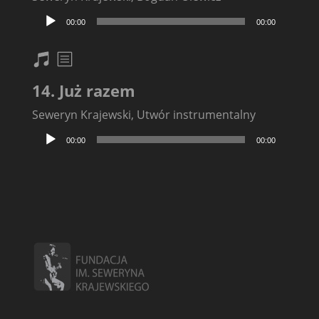
Odtwarzacz
00:00
00:00
plików
dźwiękowych
nuty
txt
14. Już razem
Seweryn Krajewski, Utwór instrumentalny
Odtwarzacz
00:00
00:00
plików
dźwiękowych