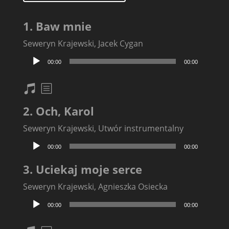
1. Baw mnie
Seweryn Krajewski, Jacek Cygan
Odtwarzacz
00:00
00:00
plików
dźwiękowych
nuty
txt
2. Och, Karol
Seweryn Krajewski, Utwór instrumentalny
Odtwarzacz
00:00
00:00
plików
dźwiękowych
3. Uciekaj moje serce
Seweryn Krajewski, Agnieszka Osiecka
Odtwarzacz
00:00
00:00
plików
dźwiękowych