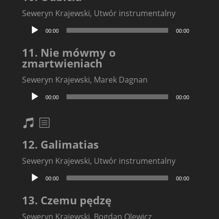
Seweryn Krajewski, Utwór instrumentalny
Odtwarzacz
00:00
00:00
plików
dźwiękowych
11. Nie mówmy o
zmartwieniach
Seweryn Krajewski, Marek Dagnan
Odtwarzacz
00:00
00:00
plików
dźwiękowych
nuty
txt
12. Galimatias
Seweryn Krajewski, Utwór instrumentalny
Odtwarzacz
00:00
00:00
plików
dźwiękowych
13. Czemu pędzę
Seweryn Krajewski, Bogdan Olewicz