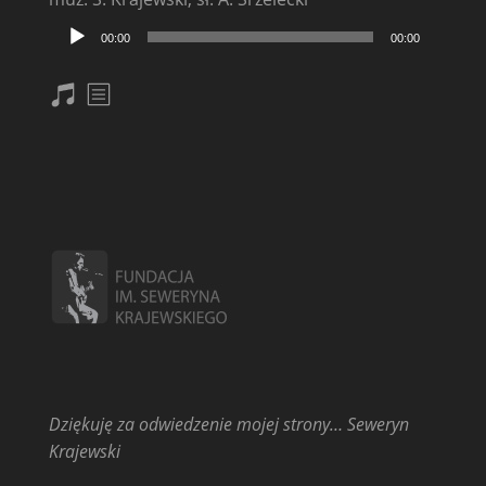
Odtwarzacz
00:00
00:00
plików
dźwiękowych
nuty
txt
Dziękuję za odwiedzenie mojej strony… Seweryn
Krajewski