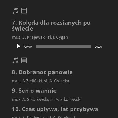
plików
dźwiękowych
nuty
txt
7. Kolęda dla rozsianych po
świecie
muz. S. Krajewski, sł. J. Cygan
Odtwarzacz
00:00
00:00
plików
dźwiękowych
nuty
txt
8. Dobranoc panowie
muz. A Zieliński, sł. A. Osiecka
9. Sen o wannie
muz. A. Sikorowski, sł. A. Sikorowski
10. Czas upływa, lat przybywa
muz. S. Krajewski, sł. A. Srzelecki