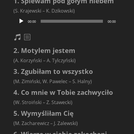
1. Śpiewam pod gołym niebem
(S. Krajewski – K. Dzikowski)
Odtwarzacz
00:00
00:00
plików
dźwiękowych
nuty
txt
2. Motylem jestem
(A. Korzyński – A. Tylczyński)
3. Zgubiłam to wszystko
(M. Zimiński, W. Pawelec – S. Halny)
4. Co mnie w Tobie zachwyciło
(W. Stroiński – Z. Stawecki)
5. Wymyśliłam Cię
(M. Zacharewicz – J. Zalewski)