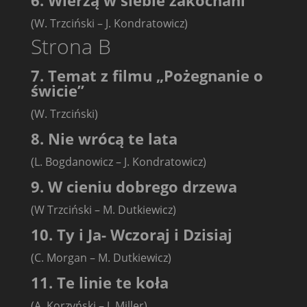
6. Wierzą w siebie zakochani
(W. Trzciński – J. Kondratowicz)
Strona B
7. Temat z filmu „Pożegnanie o
świcie”
(W. Trzciński)
8. Nie wrócą te lata
(L. Bogdanowicz – J. Kondratowicz)
9. W cieniu dobrego drzewa
(W Trzciński – M. Dutkiewicz)
10. Ty i Ja- Wczoraj i Dzisiaj
(C. Morgan – M. Dutkiewicz)
11. Te linie te koła
(A. Korzyński – J. Miller)