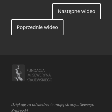
Następne wideo
Poprzednie wideo
Dziękuję za odwiedzenie mojej strony… Seweryn
Krajewski