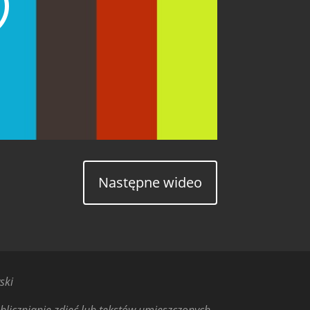
Następne wideo
ski