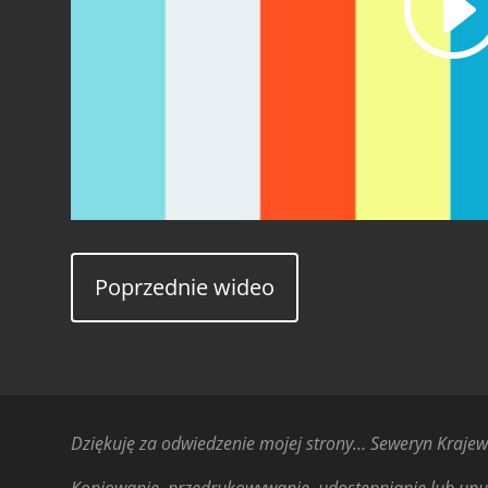
Poprzednie wideo
Dziękuję za odwiedzenie mojej strony… Seweryn Krajew